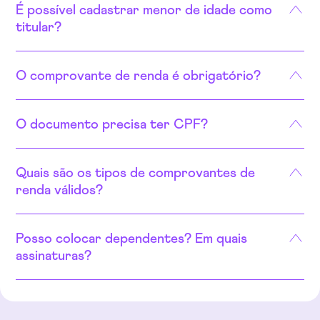
É possível cadastrar menor de idade como
Familiar
titular?
O comprovante de renda é obrigatório?
O documento precisa ter CPF?
Quais são os tipos de comprovantes de
renda válidos?
Cadúnico
Carteira de Trabalho Digital (CTPS)
Posso colocar dependentes? Em quais
Contracheque atualizado
assinaturas?
E-social
Extrato Bancário INSS
Extrato CNIS (App Meu INSS)
minha rede
dependentes
incluir