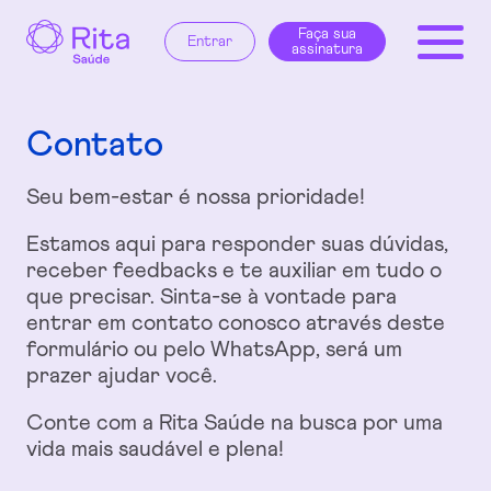
Rita Saúde | Grupo Sabin
Faça sua
Entrar
assinatura
Assinaturas
Promotores
Centro de
Parceiros
Sobre
Contato
Faça sua
Entrar
assinatura
Rita
Saúde
Nós
Digital
Contato
Seu bem-estar é nossa prioridade!
Estamos aqui para responder suas dúvidas,
receber feedbacks e te auxiliar em tudo o
que precisar. Sinta-se à vontade para
entrar em contato conosco através deste
formulário ou pelo WhatsApp, será um
prazer ajudar você.
Conte com a Rita Saúde na busca por uma
vida mais saudável e plena!